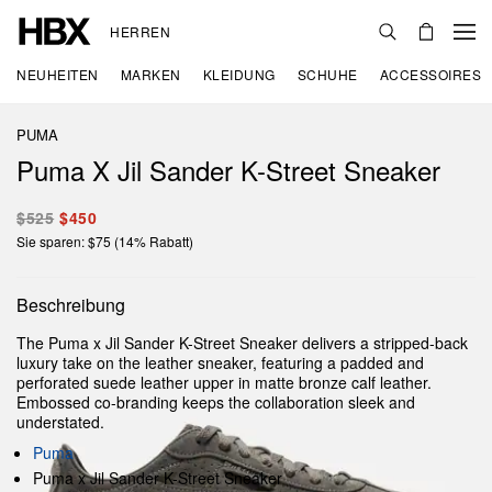
HERREN
NEUHEITEN
MARKEN
KLEIDUNG
SCHUHE
ACCESSOIRES
PUMA
Puma X Jil Sander K-Street Sneaker
$525
$450
Sie sparen: $75 (14% Rabatt)
Beschreibung
The Puma x Jil Sander K-Street Sneaker delivers a stripped-back
luxury take on the leather sneaker, featuring a padded and
perforated suede leather upper in matte bronze calf leather.
Embossed co-branding keeps the collaboration sleek and
understated.
Puma
Puma x Jil Sander K-Street Sneaker