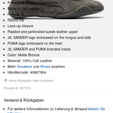
Puma x Jil Sander collaboration
Made of calf leather
Regular fit
Round toe
Lace-up closure
Padded and perforated suede leather upper
JIL SANDER logo embossed on the tongue and side
PUMA logo embossed on the heel
JIL SANDER and PUMA branded insole
Color: Matte Bronze
Material: 100% Calf Leather
Mehr
Sneakers
und
Shoes
ansehen
Händlercode: 40667904
Keine Rückgabe oder Umtausch.
Produkt-ID: 957318
Versand & Rückgaben
Für weitere Informationen zu Lieferung & Versand
klicken Sie