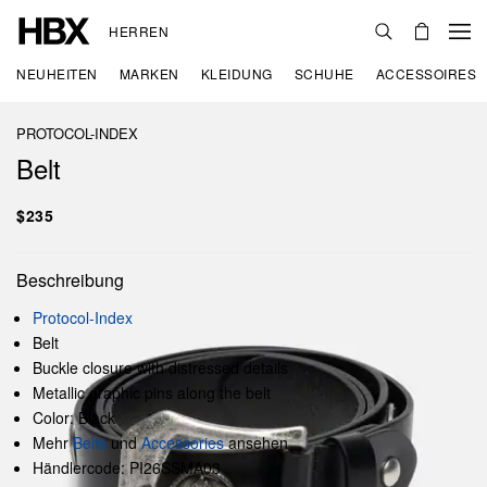
HERREN
NEUHEITEN
MARKEN
KLEIDUNG
SCHUHE
ACCESSOIRES
PROTOCOL-INDEX
Belt
$235
Beschreibung
Protocol-Index
Belt
Buckle closure with distressed details
Metallic graphic pins along the belt
Color: Black
Mehr
Belts
und
Accessories
ansehen
Händlercode: PI26SSMA03