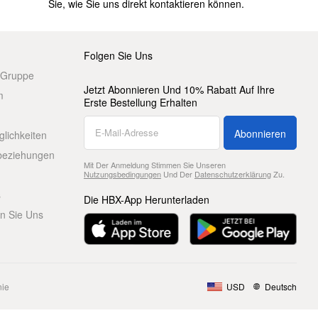
Sie, wie Sie uns direkt kontaktieren können.
Folgen Sie Uns
 Gruppe
Jetzt Abonnieren Und 10% Rabatt Auf Ihre
m
Erste Bestellung Erhalten
Abonnieren
glichkeiten
beziehungen
Mit Der Anmeldung Stimmen Sie Unseren
Nutzungsbedingungen
Und Der
Datenschutzerklärung
Zu.
s
Die HBX-App Herunterladen
en Sie Uns
nie
USD
Deutsch