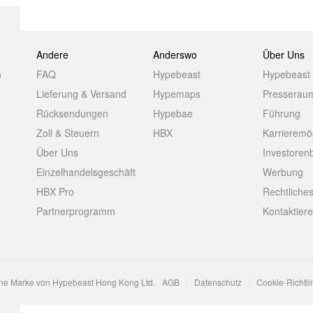
Andere
Anderswo
Über Uns
n
FAQ
Hypebeast
Hypebeast
Lieferung & Versand
Hypemaps
Presserau
Rücksendungen
Hypebae
Führung
Zoll & Steuern
HBX
Karrieremö
Über Uns
Investoren
Einzelhandelsgeschäft
Werbung
HBX Pro
Rechtliche
Partnerprogramm
Kontaktier
ene Marke von Hypebeast Hong Kong Ltd.
AGB
Datenschutz
Cookie-Richtli