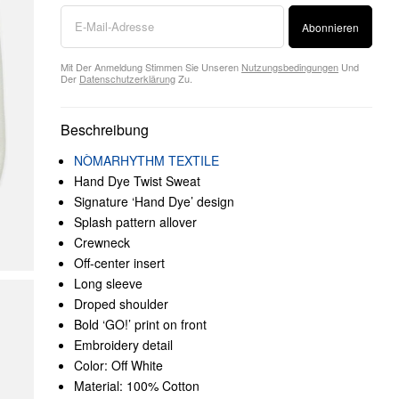
Abonnieren
Mit Der Anmeldung Stimmen Sie Unseren
Nutzungsbedingungen
Und
Der
Datenschutzerklärung
Zu.
Beschreibung
NÒMARHYTHM TEXTILE
Hand Dye Twist Sweat
Signature ‘Hand Dye’ design
Splash pattern allover
Crewneck
Off-center insert
Long sleeve
Droped shoulder
Bold ‘GO!’ print on front
Embroidery detail
Color: Off White
Material: 100% Cotton