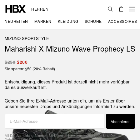
HERREN
NEUHEITEN
MARKEN
KLEIDUNG
SCHUHE
ACCESSOIRES
MIZUNO SPORTSTYLE
Maharishi X Mizuno Wave Prophecy LS
$250
$200
Sie sparen: $50 (20% Rabatt)
Entschuldigung, dieses Produkt ist derzeit nicht mehr verfügbar,
da es ausverkauft ist.
Geben Sie Ihre E-Mail-Adresse unten ein, um als Erster über
unsere neuesten Drops und Ankündigungen informiert zu werden.
Abonnieren
Mit Der Anmeldung Stimmen Sie Unseren
Nutzungsbedingungen
Und Der
Datenschutzerklärung
Zu.