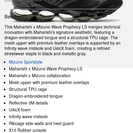
Beschreibung
This Maharishi x Mizuno Wave Prophecy LS merges technical
innovation with Maharishi’s signature aesthetic, featuring a
dragon-embroidered tongue and a structural TPU cage. The
mesh upper with premium leather overlays is supported by an
Infinity wave midsole and U4icX foam, creating a refined
streetwear staple in black and metallic gray.
Mizuno Sportstyle
Maharishi x Mizuno Wave Prophecy LS
Maharishi x Mizuno collaboration
Mesh upper with premium leather overlays
Structural TPU cage
Dragon-embroidered tongue
Reflective 3M details
U4icX foam
Infinity wave midsole
Ribcage side-walls and heel guard
X10 Rubber outsole