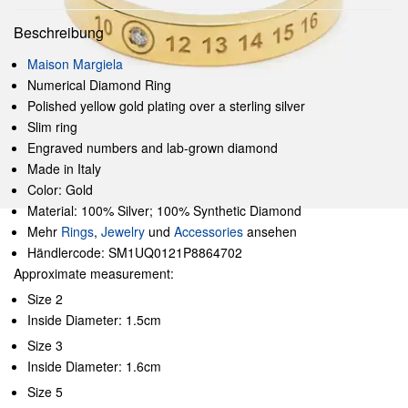
Beschreibung
Maison Margiela
Numerical Diamond Ring
Polished yellow gold plating over a sterling silver
Slim ring
Engraved numbers and lab-grown diamond
Made in Italy
Color: Gold
Material: 100% Silver; 100% Synthetic Diamond
Mehr
Rings
,
Jewelry
und
Accessories
ansehen
Händlercode: SM1UQ0121P8864702
Approximate measurement:
Size 2
Inside Diameter: 1.5cm
Size 3
Inside Diameter: 1.6cm
Size 5