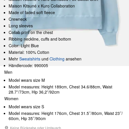
Maison Kitsuné x Kuro Collaboration
Made of faded soft fleece
Crewneck
Long sleeves
Collab print on the chest
Ribbing neckline, cuffs and bottom
Color: Light Blue
Material: 100% Cotton
Mehr
Sweatshirts
und
Clothing
ansehen
Händlercode: 990005
Men
Model wears size M
Model measures: Height 189cm, Chest 34.6/88cm, Waist
28.7”/73cm, Hip 36,2”/92cm
Women
Model wears size S
Model measures: Height 176cm, Chest 31.5’’/80cm, Waist 23’’/
60cm, Hip 35’’/90cm
Keine Rückgabe oder Umtausch.