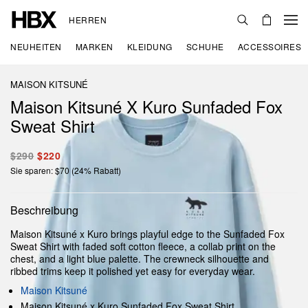
HERREN
NEUHEITEN
MARKEN
KLEIDUNG
SCHUHE
ACCESSOIRES
MAISON KITSUNÉ
Maison Kitsuné X Kuro Sunfaded Fox
Sweat Shirt
$290
$220
Sie sparen: $70 (24% Rabatt)
Beschreibung
Maison Kitsuné x Kuro brings playful edge to the Sunfaded Fox
Sweat Shirt with faded soft cotton fleece, a collab print on the
chest, and a light blue palette. The crewneck silhouette and
ribbed trims keep it polished yet easy for everyday wear.
Maison Kitsuné
Maison Kitsuné x Kuro Sunfaded Fox Sweat Shirt