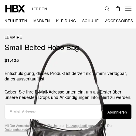
HERREN
NEUHEITEN
MARKEN
KLEIDUNG
SCHUHE
ACCESSOIRES
LEMAIRE
Small Belted Hobo Bag
$1,425
Entschuldigung, dieses Produkt ist derzeit nicht mehr verfügbar,
da es ausverkauft ist.
Geben Sie Ihre E-Mail-Adresse unten ein, um als Erster über
unsere neuesten Drops und Ankündigungen informiert zu werden.
Abonnieren
Mit Der Anmeldung Stimmen Sie Unseren
Nutzungsbedingungen
Und Der
Datenschutzerklärung
Zu.