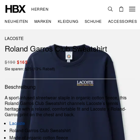
HERREN
NEUHEITEN
MARKEN
KLEIDUNG
SCHUHE
ACCESSOIRES
LACOSTE
Roland Garros Club Sweatshirt
$190
$165
Sie sparen: $25 (13% Rabatt)
Beschreibung
A sport-infused streetwear staple in organic cotton fleece, this
Roland Garros Club Sweatshirt channels Lacoste’s tennis
heritage with a relaxed, comfortable fit and Lacoste x Roland-
Garros print on the chest and back.
Lacoste
Roland Garros Club Sweatshirt
Made of organic cotton fleece