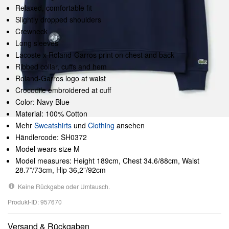
Relaxed, comfortable fit
Slightly dropped shoulders
Crewneck
Long sleeves
Lacoste x Roland-Garros print on chest and back
Ribbed collar, cuffs and hem
Roland-Garros logo at waist
Crocodile embroidered at cuff
Color: Navy Blue
Material: 100% Cotton
Mehr
Sweatshirts
und
Clothing
ansehen
Händlercode: SH0372
Model wears size M
Model measures: Height 189cm, Chest 34.6/88cm, Waist
28.7”/73cm, Hip 36,2”/92cm
Keine Rückgabe oder Umtausch.
Produkt-ID: 957670
Versand & Rückgaben