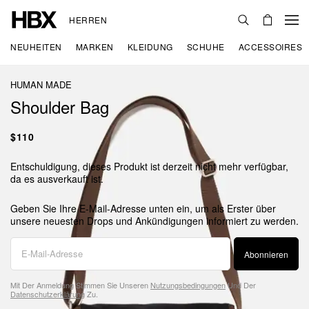
HERREN
NEUHEITEN
MARKEN
KLEIDUNG
SCHUHE
ACCESSOIRES
HUMAN MADE
Shoulder Bag
$110
Entschuldigung, dieses Produkt ist derzeit nicht mehr verfügbar,
da es ausverkauft ist.
Geben Sie Ihre E-Mail-Adresse unten ein, um als Erster über
unsere neuesten Drops und Ankündigungen informiert zu werden.
Abonnieren
Mit Der Anmeldung Stimmen Sie Unseren
Nutzungsbedingungen
Und Der
Datenschutzerklärung
Zu.