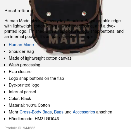
Beschreibung
Human Made gives the everyday Shoulder Bag a graphic edge
with lightweight cotton canvas, wash processing, and a dye-
printed logo. Finished with a flap closure, logo snap buttons, and
an internal pocket, it’s an easy streetwear staple.
Human Made
Shoulder Bag
Made of lightweight cotton canvas
Wash processing
Flap closure
Logo snap buttons on the flap
Dye-printed logo
Internal pocket
Color: Black
Material: 100% Cotton
Mehr
Cross-Body Bags
,
Bags
und
Accessories
ansehen
Händlercode: HM31GD046
Produkt-ID: 944685