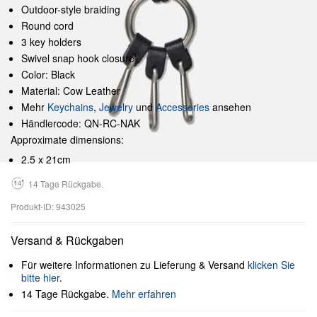
Outdoor-style braiding
Round cord
3 key holders
Swivel snap hook closure
Color: Black
Material: Cow Leather
Mehr
Keychains
,
Jewelry
und
Accessories
ansehen
Händlercode: QN-RC-NAK
Approximate dimensions:
2.5 x 21cm
14 Tage Rückgabe.
Produkt-ID: 943025
Versand & Rückgaben
Für weitere Informationen zu Lieferung & Versand
klicken Sie
bitte hier
.
14 Tage Rückgabe.
Mehr erfahren