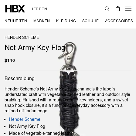
HERREN
NEUHEITEN
MARKEN
KLEIDUNG
SCHUHE
ACCESSOIRES
HENDER SCHEME
Not Army Key Flog
$140
Beschreibung
Hender Scheme’s Not Army Key Flog channels the label’s
understated craft with vegetable-tanned leather and outdoor-style
braiding. Finished with a round cord, 3 key holders, and a swivel
snap hook closure, it’s a functional everyday accessory with a
refined utilitarian edge.
Hender Scheme
Not Army Key Flog
Made of vegetable-tanned leather