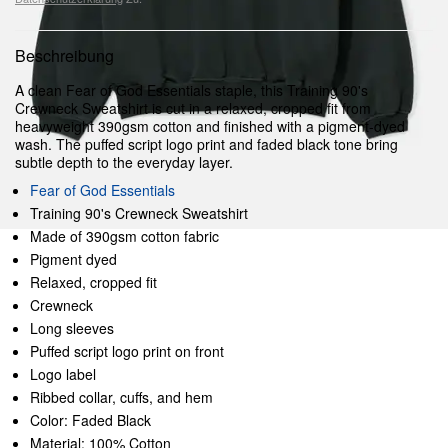
Beschreibung
A clean Fear of God Essentials staple, this Training 90's
Crewneck Sweatshirt is cut in a relaxed, cropped fit from
heavyweight 390gsm cotton and finished with a pigment-dyed
wash. The puffed script logo print and faded black tone bring
subtle depth to the everyday layer.
Fear of God Essentials
Training 90's Crewneck Sweatshirt
Made of 390gsm cotton fabric
Pigment dyed
Relaxed, cropped fit
Crewneck
Long sleeves
Puffed script logo print on front
Logo label
Ribbed collar, cuffs, and hem
Color: Faded Black
Material: 100% Cotton