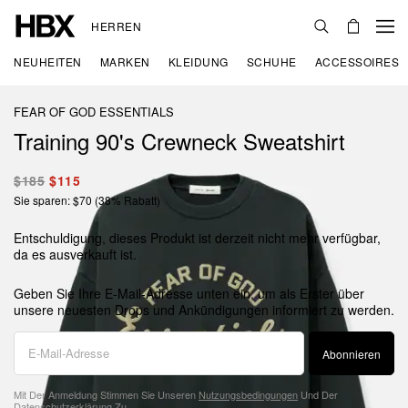
HERREN
NEUHEITEN
MARKEN
KLEIDUNG
SCHUHE
ACCESSOIRES
FEAR OF GOD ESSENTIALS
Training 90's Crewneck Sweatshirt
$185
$115
Sie sparen: $70 (38% Rabatt)
Entschuldigung, dieses Produkt ist derzeit nicht mehr verfügbar,
da es ausverkauft ist.
Geben Sie Ihre E-Mail-Adresse unten ein, um als Erster über
unsere neuesten Drops und Ankündigungen informiert zu werden.
Abonnieren
Mit Der Anmeldung Stimmen Sie Unseren
Nutzungsbedingungen
Und Der
Datenschutzerklärung
Zu.