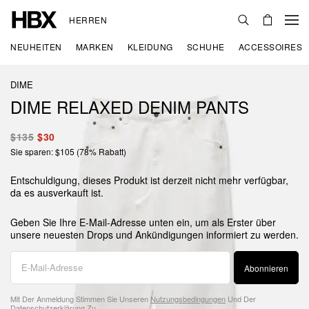
HERREN
NEUHEITEN
MARKEN
KLEIDUNG
SCHUHE
ACCESSOIRES
DIME
DIME RELAXED DENIM PANTS
$135
$30
Sie sparen: $105 (78% Rabatt)
Entschuldigung, dieses Produkt ist derzeit nicht mehr verfügbar,
da es ausverkauft ist.
Geben Sie Ihre E-Mail-Adresse unten ein, um als Erster über
unsere neuesten Drops und Ankündigungen informiert zu werden.
Abonnieren
Mit Der Anmeldung Stimmen Sie Unseren
Nutzungsbedingungen
Und Der
Datenschutzerklärung
Zu.