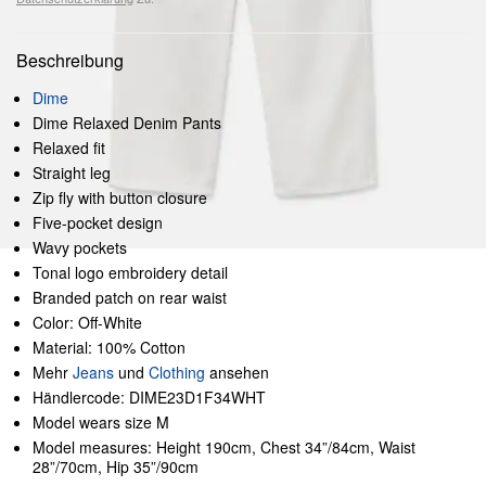
Beschreibung
Dime
Dime Relaxed Denim Pants
Relaxed fit
Straight leg
Zip fly with button closure
Five-pocket design
Wavy pockets
Tonal logo embroidery detail
Branded patch on rear waist
Color: Off-White
Material: 100% Cotton
Mehr
Jeans
und
Clothing
ansehen
Händlercode: DIME23D1F34WHT
Model wears size M
Model measures: Height 190cm, Chest 34”/84cm, Waist
28”/70cm, Hip 35”/90cm