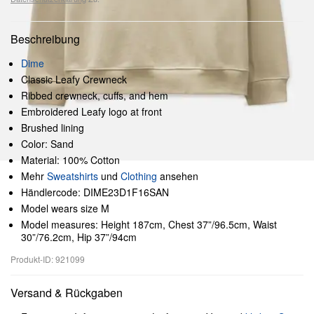
Beschreibung
Dime
Classic Leafy Crewneck
Ribbed crewneck, cuffs, and hem
Embroidered Leafy logo at front
Brushed lining
Color: Sand
Material: 100% Cotton
Mehr
Sweatshirts
und
Clothing
ansehen
Händlercode: DIME23D1F16SAN
Model wears size M
Model measures: Height 187cm, Chest 37”/96.5cm, Waist
30”/76.2cm, Hip 37”/94cm
Produkt-ID: 921099
Versand & Rückgaben