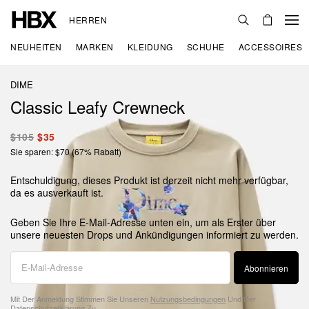
HERREN
NEUHEITEN
MARKEN
KLEIDUNG
SCHUHE
ACCESSOIRES
DIME
Classic Leafy Crewneck
$105
$35
Sie sparen: $70 (67% Rabatt)
Entschuldigung, dieses Produkt ist derzeit nicht mehr verfügbar,
da es ausverkauft ist.
Geben Sie Ihre E-Mail-Adresse unten ein, um als Erster über
unsere neuesten Drops und Ankündigungen informiert zu werden.
Abonnieren
Mit Der Anmeldung Stimmen Sie Unseren
Nutzungsbedingungen
Und Der
Datenschutzerklärung
Zu.