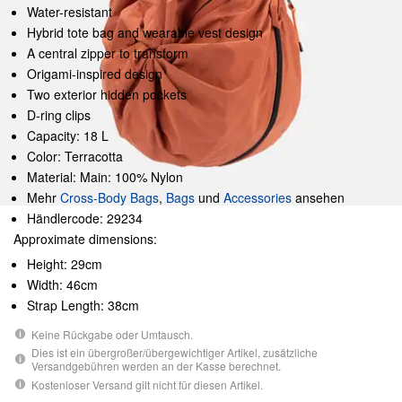
Water-resistant
Hybrid tote bag and wearable vest design
A central zipper to transform
Origami-inspired design
Two exterior hidden pockets
D-ring clips
Capacity: 18 L
Color: Terracotta
Material: Main: 100% Nylon
Mehr
Cross-Body Bags
,
Bags
und
Accessories
ansehen
Händlercode: 29234
Approximate dimensions:
Height: 29cm
Width: 46cm
Strap Length: 38cm
Keine Rückgabe oder Umtausch.
Dies ist ein übergroßer/übergewichtiger Artikel, zusätzliche
Versandgebühren werden an der Kasse berechnet.
Kostenloser Versand gilt nicht für diesen Artikel.