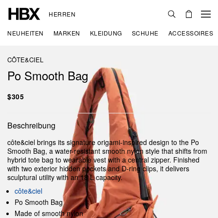
HERREN
NEUHEITEN
MARKEN
KLEIDUNG
SCHUHE
ACCESSOIRES
CÔTE&CIEL
Po Smooth Bag
$305
Beschreibung
côte&ciel brings its signature origami-inspired design to the Po
Smooth Bag, a water-resistant smooth nylon style that shifts from
hybrid tote bag to wearable vest with a central zipper. Finished
with two exterior hidden pockets and D-ring clips, it delivers
sculptural utility with an 18 L capacity.
côte&ciel
Po Smooth Bag
Made of smooth nylon