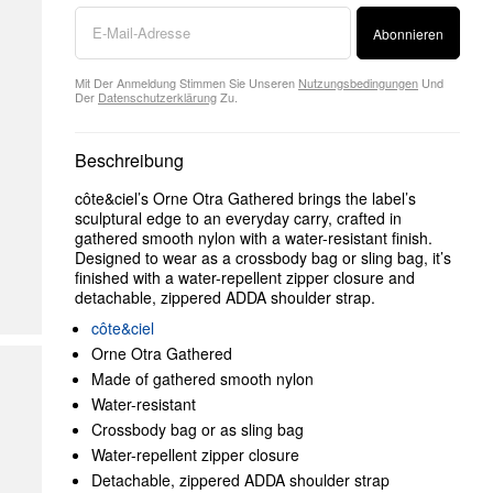
Abonnieren
Mit Der Anmeldung Stimmen Sie Unseren
Nutzungsbedingungen
Und
Der
Datenschutzerklärung
Zu.
Beschreibung
côte&ciel’s Orne Otra Gathered brings the label’s
sculptural edge to an everyday carry, crafted in
gathered smooth nylon with a water-resistant finish.
Designed to wear as a crossbody bag or sling bag, it’s
finished with a water-repellent zipper closure and
detachable, zippered ADDA shoulder strap.
côte&ciel
Orne Otra Gathered
Made of gathered smooth nylon
Water-resistant
Crossbody bag or as sling bag
Water-repellent zipper closure
Detachable, zippered ADDA shoulder strap