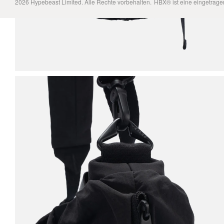
2026
Hypebeast Limited
. Alle Rechte vorbehalten.
HBX® ist eine eingetrag