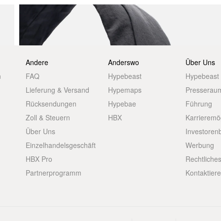
Andere
Anderswo
Über Uns
n
FAQ
Hypebeast
Hypebeast
Lieferung & Versand
Hypemaps
Presserau
Rücksendungen
Hypebae
Führung
Zoll & Steuern
HBX
Karrieremö
Über Uns
Investoren
Einzelhandelsgeschäft
Werbung
HBX Pro
Rechtliche
Partnerprogramm
Kontaktier