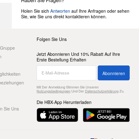
Haben Sie Fragen?
Holen Sie sich
Antworten
auf Ihre Anfragen oder sehen
Sie, wie Sie uns direkt kontaktieren können.
Folgen Sie Uns
 Gruppe
Jetzt Abonnieren Und 10% Rabatt Auf Ihre
m
Erste Bestellung Erhalten
Abonnieren
glichkeiten
beziehungen
Mit Der Anmeldung Stimmen Sie Unseren
Nutzungsbedingungen
Und Der
Datenschutzerklärung
Zu.
s
Die HBX-App Herunterladen
en Sie Uns