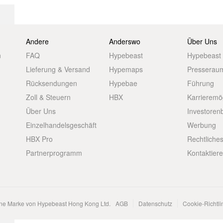
Andere
Anderswo
Über Uns
n
FAQ
Hypebeast
Hypebeast
Lieferung & Versand
Hypemaps
Presserau
Rücksendungen
Hypebae
Führung
Zoll & Steuern
HBX
Karrieremö
Über Uns
Investoren
Einzelhandelsgeschäft
Werbung
HBX Pro
Rechtliche
Partnerprogramm
Kontaktier
ene Marke von Hypebeast Hong Kong Ltd.
AGB
Datenschutz
Cookie-Richtli