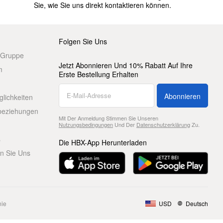
Sie, wie Sie uns direkt kontaktieren können.
Folgen Sie Uns
 Gruppe
Jetzt Abonnieren Und 10% Rabatt Auf Ihre
m
Erste Bestellung Erhalten
Abonnieren
glichkeiten
beziehungen
Mit Der Anmeldung Stimmen Sie Unseren
Nutzungsbedingungen
Und Der
Datenschutzerklärung
Zu.
s
Die HBX-App Herunterladen
en Sie Uns
nie
USD
Deutsch