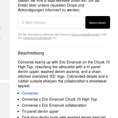
Geben Sie Ihre E-Mail-Adresse unten ein, um als
Erster über unsere neuesten Drops und
Ankündigungen informiert zu werden.
Abonnieren
Mit Der Anmeldung Stimmen Sie Unseren
Nutzungsbedingungen
Und
Der
Datenschutzerklärung
Zu.
Beschreibung
Converse teams up with Eric Emanuel on the Chuck 70
High Top, reworking the silhouette with a tri-panel
denim upper, washed denim accents, and a chain-
stitched oversized “EE” logo. Cobranded details and a
rubber outsole sharpen the collaboration’s streetwear
appeal.
Converse
Converse x Eric Emanuel Chuck 70 High Top
Converse x Eric Emanuel collaboration
Tri-panel denim upper
Dark blue denim body with washed denim heel tab,