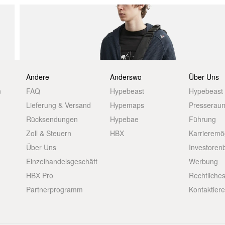
Andere
Anderswo
Über Uns
n
FAQ
Hypebeast
Hypebeast
Lieferung & Versand
Hypemaps
Presserau
Rücksendungen
Hypebae
Führung
Zoll & Steuern
HBX
Karrieremö
Über Uns
Investoren
Einzelhandelsgeschäft
Werbung
HBX Pro
Rechtliche
Partnerprogramm
Kontaktier