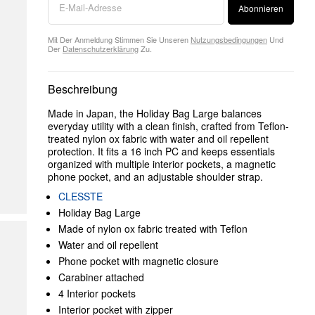
Abonnieren
Mit Der Anmeldung Stimmen Sie Unseren
Nutzungsbedingungen
Und
Der
Datenschutzerklärung
Zu.
Beschreibung
Made in Japan, the Holiday Bag Large balances
everyday utility with a clean finish, crafted from Teflon-
treated nylon ox fabric with water and oil repellent
protection. It fits a 16 inch PC and keeps essentials
organized with multiple interior pockets, a magnetic
phone pocket, and an adjustable shoulder strap.
CLESSTE
Holiday Bag Large
Made of nylon ox fabric treated with Teflon
Water and oil repellent
Phone pocket with magnetic closure
Carabiner attached
4 Interior pockets
Interior pocket with zipper