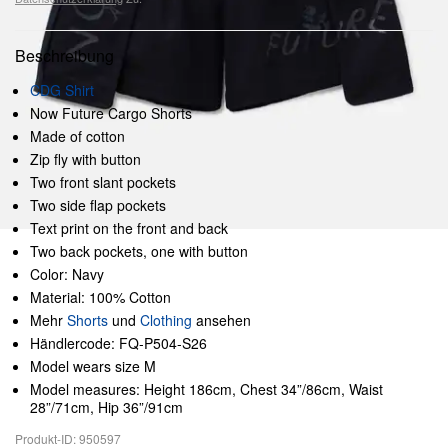
Beschreibung
CDG Shirt
Now Future Cargo Shorts
Made of cotton
Zip fly with button
Two front slant pockets
Two side flap pockets
Text print on the front and back
Two back pockets, one with button
Color: Navy
Material: 100% Cotton
Mehr
Shorts
und
Clothing
ansehen
Händlercode: FQ-P504-S26
Model wears size M
Model measures: Height 186cm, Chest 34”/86cm, Waist
28”/71cm, Hip 36”/91cm
Produkt-ID: 950597