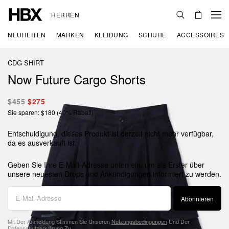
HERREN
NEUHEITEN
MARKEN
KLEIDUNG
SCHUHE
ACCESSOIRES
CDG SHIRT
Now Future Cargo Shorts
$455
$275
Sie sparen: $180 (40% Rabatt)
Entschuldigung, dieses Produkt ist derzeit nicht mehr verfügbar,
da es ausverkauft ist.
Geben Sie Ihre E-Mail-Adresse unten ein, um als Erster über
unsere neuesten Drops und Ankündigungen informiert zu werden.
Abonnieren
Mit Der Anmeldung Stimmen Sie Unseren
Nutzungsbedingungen
Und Der
Datenschutzerklärung
Zu.