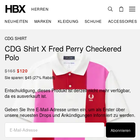
HERREN
NEUHEITEN
MARKEN
KLEIDUNG
SCHUHE
ACCESSOIRES
CDG SHIRT
CDG Shirt X Fred Perry Checkered
Polo
$165
$120
Sie sparen: $45 (27% Rabatt)
Entschuldigung, dieses Produkt ist derzeit nicht mehr verfügbar,
da es ausverkauft ist.
Geben Sie Ihre E-Mail-Adresse unten ein, um als Erster über
unsere neuesten Drops und Ankündigungen informiert zu werden.
Abonnieren