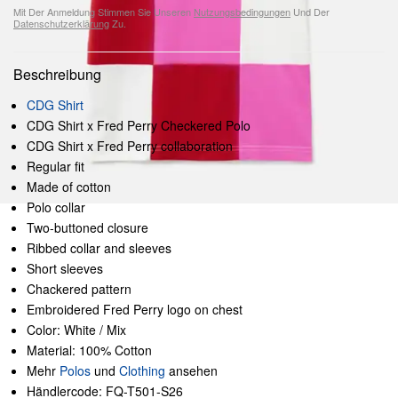
Mit Der Anmeldung Stimmen Sie Unseren
Nutzungsbedingungen
Und Der
Datenschutzerklärung
Zu.
Beschreibung
CDG Shirt
CDG Shirt x Fred Perry Checkered Polo
CDG Shirt x Fred Perry collaboration
Regular fit
Made of cotton
Polo collar
Two-buttoned closure
Ribbed collar and sleeves
Short sleeves
Chackered pattern
Embroidered Fred Perry logo on chest
Color: White / Mix
Material: 100% Cotton
Mehr
Polos
und
Clothing
ansehen
Händlercode: FQ-T501-S26