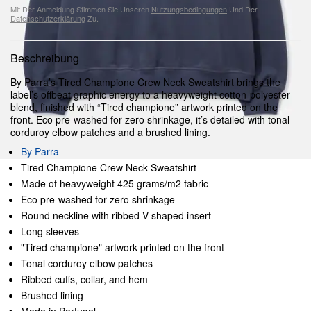
Mit Der Anmeldung Stimmen Sie Unseren
Nutzungsbedingungen
Und Der
Datenschutzerklärung
Zu.
Beschreibung
By Parra’s Tired Champione Crew Neck Sweatshirt brings the
label’s offbeat graphic energy to a heavyweight cotton-polyester
blend, finished with “Tired champione” artwork printed on the
front. Eco pre-washed for zero shrinkage, it’s detailed with tonal
corduroy elbow patches and a brushed lining.
By Parra
Tired Champione Crew Neck Sweatshirt
Made of heavyweight 425 grams/m2 fabric
Eco pre-washed for zero shrinkage
Round neckline with ribbed V-shaped insert
Long sleeves
"Tired champione" artwork printed on the front
Tonal corduroy elbow patches
Ribbed cuffs, collar, and hem
Brushed lining