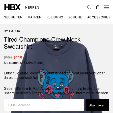
HERREN
NEUHEITEN
MARKEN
KLEIDUNG
SCHUHE
ACCESSOIRES
BY PARRA
Tired Champione Crew Neck
Sweatshirt
$155
$110
Sie sparen: $45 (29% Rabatt)
Entschuldigung, dieses Produkt ist derzeit nicht mehr verfügbar,
da es ausverkauft ist.
Geben Sie Ihre E-Mail-Adresse unten ein, um als Erster über
unsere neuesten Drops und Ankündigungen informiert zu werden.
Abonnieren