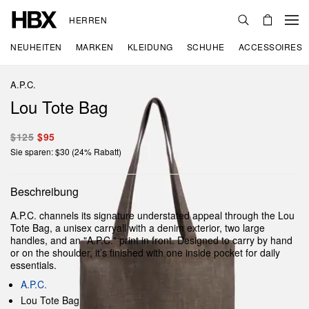
HERREN
NEUHEITEN
MARKEN
KLEIDUNG
SCHUHE
ACCESSOIRES
A.P.C.
Lou Tote Bag
$125
$95
Sie sparen: $30 (24% Rabatt)
Beschreibung
A.P.C. channels its signature understated appeal through the Lou
Tote Bag, a unisex carryall with a denim exterior, two large
handles, and an "A.P.C." print in front. Designed to carry by hand
or on the shoulder, it’s finished with one inside pocket for daily
essentials.
A.P.C.
Lou Tote Bag