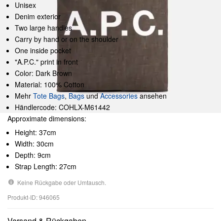
Unisex
Denim exterior
Two large handles
Carry by hand or on the shoulder
One inside pocket
"A.P.C." print in front
Color: Dark Brown
Material: 100% Cotton
Mehr
Tote Bags
,
Bags
und
Accessories
ansehen
Händlercode: COHLX-M61442
Approximate dimensions:
Height: 37cm
Width: 30cm
Depth: 9cm
Strap Length: 27cm
Keine Rückgabe oder Umtausch.
Produkt-ID: 946065
Versand & Rückgaben