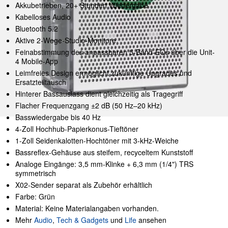
Akkubetrieben, 20+ Stunden Wiedergabe
Kabelloses Audio
Bluetooth 5.2
Aktive 2-Wege-Studio-Monitore
Feinabstimmung des anpassbaren 5-Band-EQs über die Unit-
4 Mobile-App
Leimfreies Design ermöglicht zukünftige Upgrades und
Ersatzteiltausch
Hinterer Bassauslass dient gleichzeitig als Tragegriff
Flacher Frequenzgang ±2 dB (50 Hz–20 kHz)
Basswiedergabe bis 40 Hz
4-Zoll Hochhub-Papierkonus-Tieftöner
1-Zoll Seidenkalotten-Hochtöner mit 3-kHz-Weiche
Bassreflex-Gehäuse aus steifem, recyceltem Kunststoff
Analoge Eingänge: 3,5 mm-Klinke + 6,3 mm (1/4") TRS
symmetrisch
X02-Sender separat als Zubehör erhältlich
Farbe: Grün
Material: Keine Materialangaben vorhanden.
Mehr
Audio
,
Tech & Gadgets
und
Life
ansehen