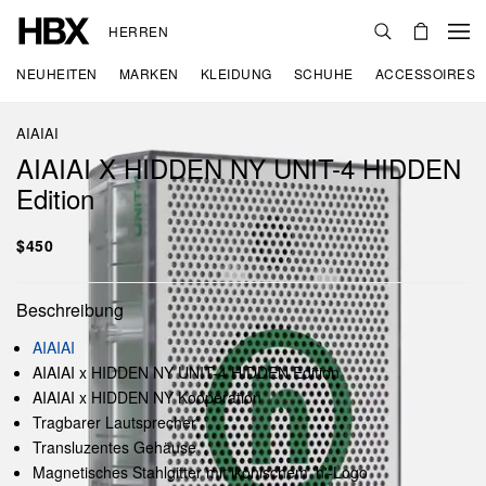
HERREN
NEUHEITEN
MARKEN
KLEIDUNG
SCHUHE
ACCESSOIRES
AIAIAI
AIAIAI X HIDDEN NY UNIT-4 HIDDEN
Edition
$450
Beschreibung
AIAIAI
AIAIAI x HIDDEN NY UNIT-4 HIDDEN Edition
AIAIAI x HIDDEN NY Kooperation
Tragbarer Lautsprecher
Transluzentes Gehäuse
Magnetisches Stahlgitter mit ikonischem 'h'-Logo