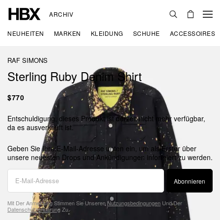
ARCHIV
NEUHEITEN
MARKEN
KLEIDUNG
SCHUHE
ACCESSOIRES
RAF SIMONS
Sterling Ruby Denim Shirt
$770
Entschuldigung, dieses Produkt ist derzeit nicht mehr verfügbar,
da es ausverkauft ist.
Geben Sie Ihre E-Mail-Adresse unten ein, um als Erster über
unsere neuesten Drops und Ankündigungen informiert zu werden.
Abonnieren
Mit Der Anmeldung Stimmen Sie Unseren
Nutzungsbedingungen
Und Der
Datenschutzerklärung
Zu.