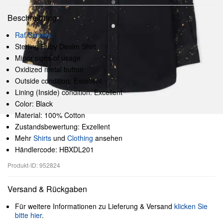
Beschreibung
Raf Simons
Sterling Ruby Denim Shirt
Minor signs of usage
Oxidized metal button
Outside condition: Excellent
Lining (Inside) condition: Excellent
Color: Black
Material: 100% Cotton
Zustandsbewertung: Exzellent
Mehr
Shirts
und
Clothing
ansehen
Händlercode: HBXDL201
Produkt-ID: 952824
Versand & Rückgaben
Für weitere Informationen zu Lieferung & Versand
klicken Sie
bitte hier
.