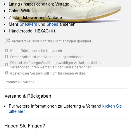
Lining (Inside) condition: Vintage
Color: White
Zustandsbewertung: Vintage
Mehr
Sneakers
und
Shoes
ansehen
Händlercode: HBXAC101
Archivartikel sind nicht für Stornierungen geeignet.
Keine Rückgabe oder Umtausch.
Dieser Artikel ist von Aktionen ausgeschlossen.
Dies ist ein übergroßer/übergewichtiger Artikel, zusätzliche
Versandgebühren werden an der Kasse berechnet.
Kostenloser Versand gilt nicht für diesen Artikel.
Produkt-ID: 943528
Versand & Rückgaben
Für weitere Informationen zu Lieferung & Versand
klicken Sie
bitte hier
.
Haben Sie Fragen?