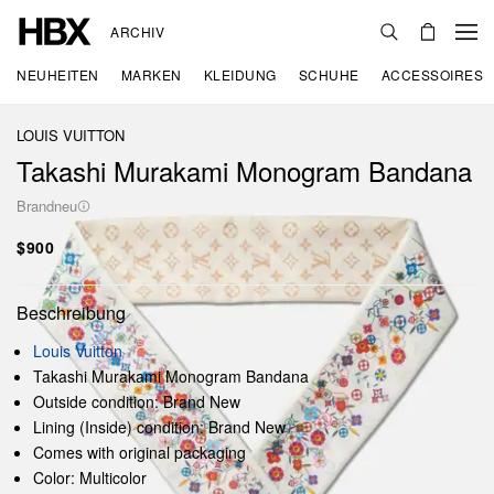
ARCHIV
NEUHEITEN
MARKEN
KLEIDUNG
SCHUHE
ACCESSOIRES
LOUIS VUITTON
Takashi Murakami Monogram Bandana
Brandneu
$900
Beschreibung
Louis Vuitton
Takashi Murakami Monogram Bandana
Outside condition: Brand New
Lining (Inside) condition: Brand New
Comes with original packaging
Color: Multicolor