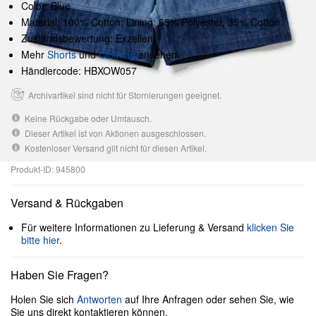
Color: Blue
Material: 100% Cotton; Lining: 65% Polyester, 35% Cotton
Zustandsbewertung: Exzellent
Mehr
Shorts
und
Clothing
ansehen
Händlercode: HBXOW057
Archivartikel sind nicht für Stornierungen geeignet.
Keine Rückgabe oder Umtausch.
Dieser Artikel ist von Aktionen ausgeschlossen.
Kostenloser Versand gilt nicht für diesen Artikel.
Produkt-ID: 945800
Versand & Rückgaben
Für weitere Informationen zu Lieferung & Versand
klicken Sie
bitte hier
.
Haben Sie Fragen?
Holen Sie sich
Antworten
auf Ihre Anfragen oder sehen Sie, wie
Sie uns direkt kontaktieren können.