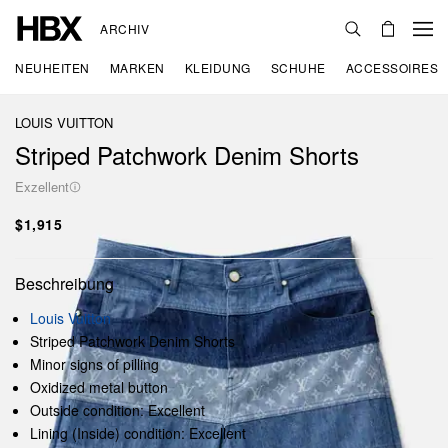
ARCHIV
NEUHEITEN
MARKEN
KLEIDUNG
SCHUHE
ACCESSOIRES
LOUIS VUITTON
Striped Patchwork Denim Shorts
Exzellent
$1,915
Beschreibung
Louis Vuitton
Striped Patchwork Denim Shorts
Minor signs of pilling
Oxidized metal button
Outside condition: Excellent
Lining (Inside) condition: Excellent