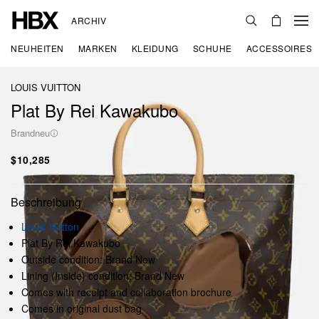
ARCHIV
NEUHEITEN
MARKEN
KLEIDUNG
SCHUHE
ACCESSOIRES
LOUIS VUITTON
Plat By Rei Kawakubo
Brandneu
$10,285
Beschreibung
Louis Vuitton
Plat By Rei Kawakubo
Outside condition: Brand New
Lining (Inside) condition: Brand New
Comes with receipt and collaboration brochure
Comes in original dust bag