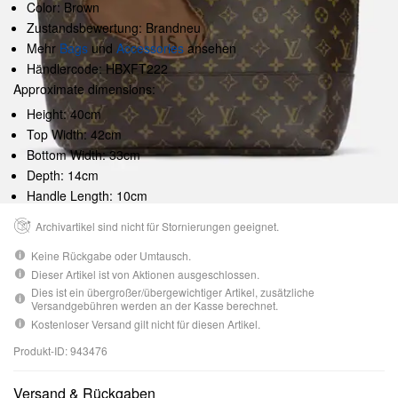
Color: Brown
Zustandsbewertung: Brandneu
Mehr
Bags
und
Accessories
ansehen
Händlercode: HBXFT222
Approximate dimensions:
Height: 40cm
Top Width: 42cm
Bottom Width: 33cm
Depth: 14cm
Handle Length: 10cm
Archivartikel sind nicht für Stornierungen geeignet.
Keine Rückgabe oder Umtausch.
Dieser Artikel ist von Aktionen ausgeschlossen.
Dies ist ein übergroßer/übergewichtiger Artikel, zusätzliche
Versandgebühren werden an der Kasse berechnet.
Kostenloser Versand gilt nicht für diesen Artikel.
Produkt-ID: 943476
Versand & Rückgaben