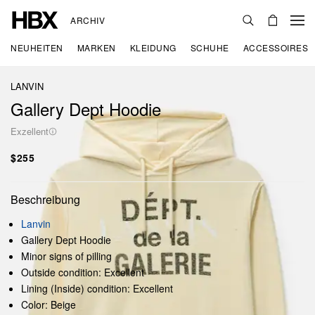
ARCHIV
NEUHEITEN
MARKEN
KLEIDUNG
SCHUHE
ACCESSOIRES
LANVIN
Gallery Dept Hoodie
Exzellent
$255
Beschreibung
Lanvin
Gallery Dept Hoodie
Minor signs of pilling
Outside condition: Excellent
Lining (Inside) condition: Excellent
Color: Beige