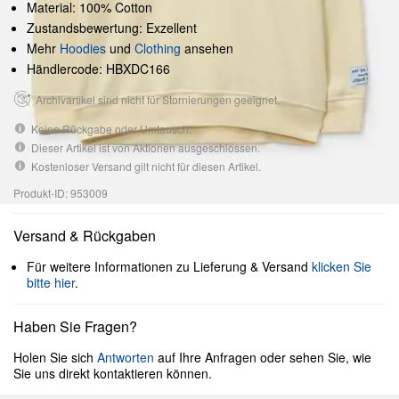
Material: 100% Cotton
Zustandsbewertung: Exzellent
Mehr
Hoodies
und
Clothing
ansehen
Händlercode: HBXDC166
Archivartikel sind nicht für Stornierungen geeignet.
Keine Rückgabe oder Umtausch.
Dieser Artikel ist von Aktionen ausgeschlossen.
Kostenloser Versand gilt nicht für diesen Artikel.
Produkt-ID: 953009
Versand & Rückgaben
Für weitere Informationen zu Lieferung & Versand
klicken Sie
bitte hier
.
Haben Sie Fragen?
Holen Sie sich
Antworten
auf Ihre Anfragen oder sehen Sie, wie
Sie uns direkt kontaktieren können.