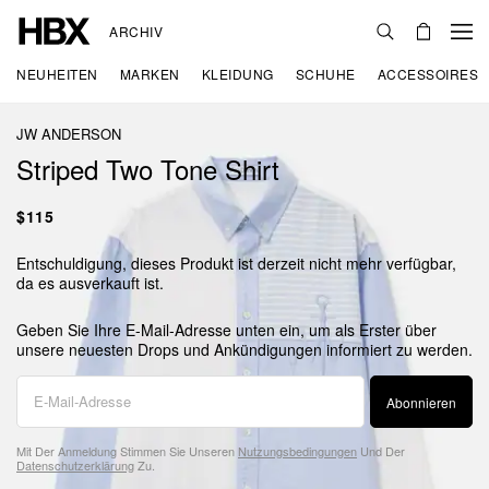
ARCHIV
NEUHEITEN
MARKEN
KLEIDUNG
SCHUHE
ACCESSOIRES
JW ANDERSON
Striped Two Tone Shirt
$115
Entschuldigung, dieses Produkt ist derzeit nicht mehr verfügbar,
da es ausverkauft ist.
Geben Sie Ihre E-Mail-Adresse unten ein, um als Erster über
unsere neuesten Drops und Ankündigungen informiert zu werden.
Abonnieren
Mit Der Anmeldung Stimmen Sie Unseren
Nutzungsbedingungen
Und Der
Datenschutzerklärung
Zu.