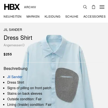
ARCHIV
NEUHEITEN
MARKEN
KLEIDUNG
SCHUHE
ACCESSOIRES
JIL SANDER
Dress Shirt
Angemessen
$255
Beschreibung
Jil Sander
Dress Shirt
Signs of pilling on front patch
Stains on back sleeves
Outside condition: Fair
Lining (Inside) condition: Fair