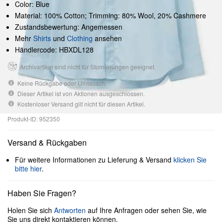
Color: Blue
Material: 100% Cotton; Trimming: 80% Wool, 20% Cashmere
Zustandsbewertung: Angemessen
Mehr
Shirts
und
Clothing
ansehen
Händlercode: HBXDL128
Archivartikel sind nicht für Stornierungen geeignet.
Keine Rückgabe oder Umtausch.
Dieser Artikel ist von Aktionen ausgeschlossen.
Kostenloser Versand gilt nicht für diesen Artikel.
Produkt-ID: 952350
Versand & Rückgaben
Für weitere Informationen zu Lieferung & Versand
klicken Sie
bitte hier
.
Haben Sie Fragen?
Holen Sie sich
Antworten
auf Ihre Anfragen oder sehen Sie, wie
Sie uns direkt kontaktieren können.