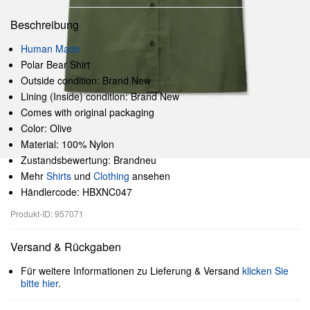
Beschreibung
Human Made
Polar Bear Shirt
Outside condition: Brand New
Lining (Inside) condition: Brand New
Comes with original packaging
Color: Olive
Material: 100% Nylon
Zustandsbewertung: Brandneu
Mehr
Shirts
und
Clothing
ansehen
Händlercode: HBXNC047
Produkt-ID: 957071
Versand & Rückgaben
Für weitere Informationen zu Lieferung & Versand
klicken Sie
bitte hier
.