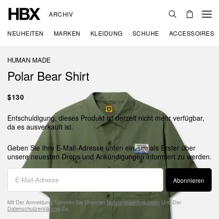
ARCHIV
NEUHEITEN
MARKEN
KLEIDUNG
SCHUHE
ACCESSOIRES
HUMAN MADE
Polar Bear Shirt
$130
Entschuldigung, dieses Produkt ist derzeit nicht mehr verfügbar,
da es ausverkauft ist.
Geben Sie Ihre E-Mail-Adresse unten ein, um als Erster über
unsere neuesten Drops und Ankündigungen informiert zu werden.
Abonnieren
Mit Der Anmeldung Stimmen Sie Unseren
Nutzungsbedingungen
Und Der
Datenschutzerklärung
Zu.