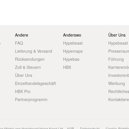
Andere
Anderswo
Über Uns
n
FAQ
Hypebeast
Hypebeast
Lieferung & Versand
Hypemaps
Presserau
Rücksendungen
Hypebae
Führung
Zoll & Steuern
HBX
Karrieremö
Über Uns
Investoren
Einzelhandelsgeschäft
Werbung
HBX Pro
Rechtliche
Partnerprogramm
Kontaktier
ene Marke von Hypebeast Hong Kong Ltd.
AGB
Datenschutz
Cookie-Richtli