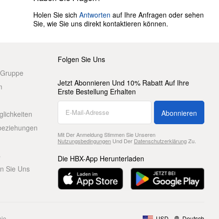
Holen Sie sich
Antworten
auf Ihre Anfragen oder sehen
Sie, wie Sie uns direkt kontaktieren können.
Folgen Sie Uns
 Gruppe
Jetzt Abonnieren Und 10% Rabatt Auf Ihre
m
Erste Bestellung Erhalten
Abonnieren
glichkeiten
beziehungen
Mit Der Anmeldung Stimmen Sie Unseren
Nutzungsbedingungen
Und Der
Datenschutzerklärung
Zu.
s
Die HBX-App Herunterladen
en Sie Uns
nie
USD
Deutsch