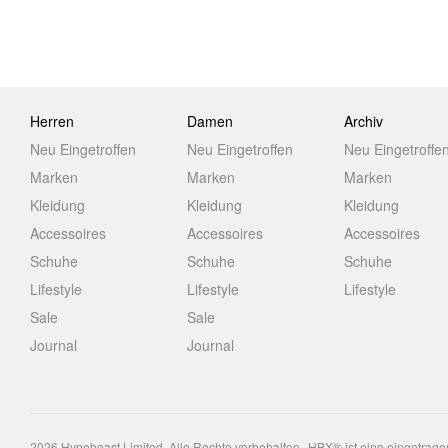
Herren
Damen
Archiv
Neu Eingetroffen
Neu Eingetroffen
Neu Eingetroffe
Marken
Marken
Marken
Kleidung
Kleidung
Kleidung
Accessoires
Accessoires
Accessoires
Schuhe
Schuhe
Schuhe
Lifestyle
Lifestyle
Lifestyle
Sale
Sale
Journal
Journal
2026
Hypebeast Limited
. Alle Rechte vorbehalten.
HBX® ist eine eingetrag