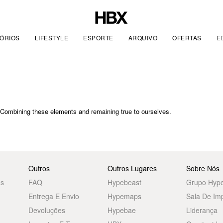
ÓRIOS
LIFESTYLE
ESPORTE
ARQUIVO
OFERTAS
E
 Combining these elements and remaining true to ourselves.
Outros
Outros Lugares
Sobre Nós
as
FAQ
Hypebeast
Grupo Hyp
Entrega E Envio
Hypemaps
Sala De Im
Devoluções
Hypebae
Liderança