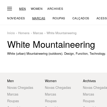
MEN
WOMEN
ARCHIVES
NOVIDADES
MARCAS
ROUPAS
CALÇADOS
ACESS
Início
Homens
Marcas
White Mountaineering
White Mountaineering
White (urban) Mountaineering (outdoors). Design, Function, Technology.
Men
Women
Archives
Novas Chegadas
Novas Chegadas
Novas Chegad
Marcas
Marcas
Marcas
Roupas
Roupas
Roupas