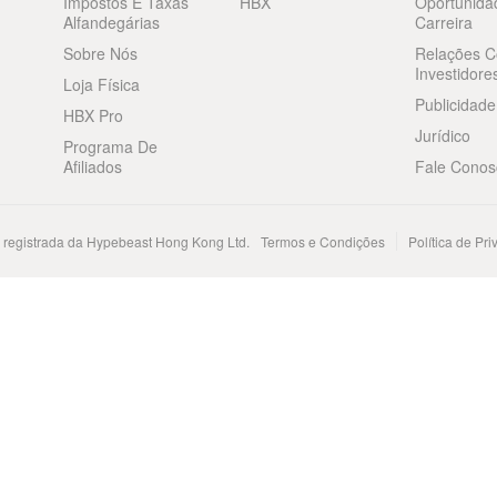
Impostos E Taxas
HBX
Oportunida
Alfandegárias
Carreira
Sobre Nós
Relações 
Investidore
Loja Física
Publicidade
HBX Pro
Jurídico
Programa De
Afiliados
Fale Conos
registrada da Hypebeast Hong Kong Ltd.
Termos e Condições
Política de Pr