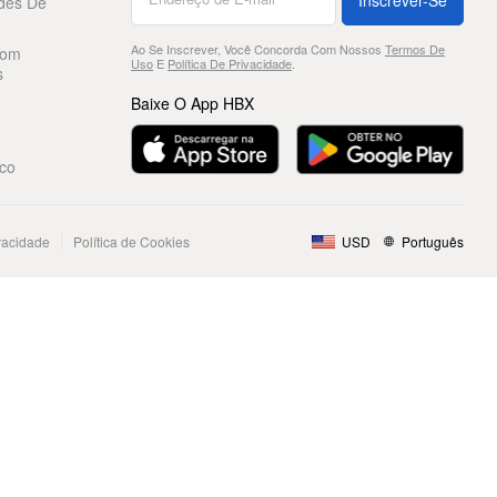
des De
Ao Se Inscrever, Você Concorda Com Nossos
Termos De
Com
Uso
E
Política De Privacidade
.
s
Baixe O App HBX
co
ivacidade
Política de Cookies
USD
Português