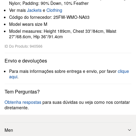
Nylon; Padding: 90% Down, 10% Feather
Ver mais
Jackets
e
Clothing
Código do fornecedor: 25FW-WMO-NA03
Model wears size M
Model measures: Height 189cm, Chest 33”/84cm, Waist
27”/68.6cm, Hip 36”/91.4cm
ID Do Produto: 940566
Envio e devoluções
Para mais informações sobre entrega e envio, por favor
clique
aqui
.
Tem Perguntas?
Obtenha respostas
para suas dúvidas ou veja como nos contatar
diretamente.
Men