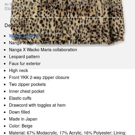
Ao Se Inscrever, Você Concorda Com Nossos
Termos De Uso
E
Política De
Privacidade
.
Descrição
WACKO MARIA
Nanga X Wacko Maria Leopard Fur Down Jacket
Nanga X Wacko Maria collaboration
Leopard pattern
Faux fur exterior
High neck
Front YKK 2-way zipper closure
Two zipper pockets
Inner chest pocket
Elastic cuffs
Drawcord with toggles at hem
Down filled
Made in Japan
Color: Beige
Material: 67% Modacrylic, 17% Acrylic, 16% Polyester; Lining: