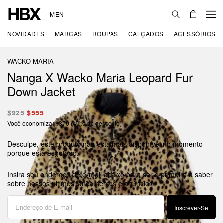
MEN
NOVIDADES
MARCAS
ROUPAS
CALÇADOS
ACESSÓRIOS
WACKO MARIA
Nanga X Wacko Maria Leopard Fur
Down Jacket
$925
$555
Você economiza: $370 (40% de desconto)
Desculpe, este produto não está mais disponível no momento
porque está esgotado.
Insira seu endereço de e-mail abaixo para ser o primeiro a saber
sobre nossos últimos lançamentos e anúncios.
Inscrever-Se