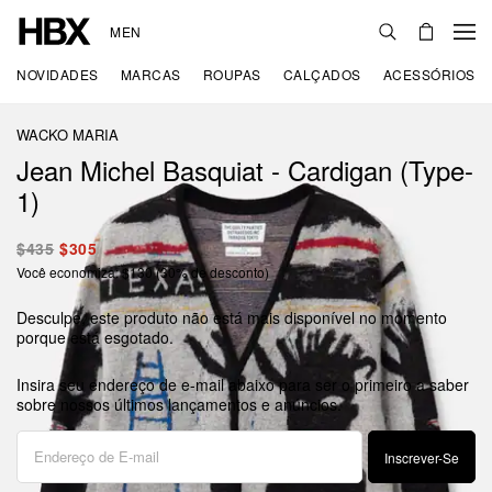
MEN
NOVIDADES
MARCAS
ROUPAS
CALÇADOS
ACESSÓRIOS
WACKO MARIA
Jean Michel Basquiat - Cardigan (Type-
1)
$435
$305
Você economiza: $130 (30% de desconto)
Desculpe, este produto não está mais disponível no momento
porque está esgotado.
Insira seu endereço de e-mail abaixo para ser o primeiro a saber
sobre nossos últimos lançamentos e anúncios.
Inscrever-Se