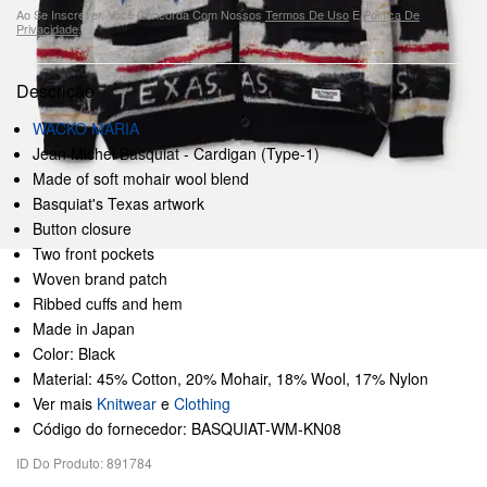
Ao Se Inscrever, Você Concorda Com Nossos
Termos De Uso
E
Política De
Privacidade
.
Descrição
WACKO MARIA
Jean Michel Basquiat - Cardigan (Type-1)
Made of soft mohair wool blend
Basquiat's Texas artwork
Button closure
Two front pockets
Woven brand patch
Ribbed cuffs and hem
Made in Japan
Color: Black
Material: 45% Cotton, 20% Mohair, 18% Wool, 17% Nylon
Ver mais
Knitwear
e
Clothing
Código do fornecedor: BASQUIAT-WM-KN08
ID Do Produto: 891784