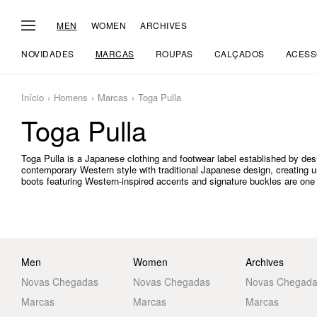
MEN
WOMEN
ARCHIVES
NOVIDADES
MARCAS
ROUPAS
CALÇADOS
ACESS
Início
Homens
Marcas
Toga Pulla
Toga Pulla
Toga Pulla is a Japanese clothing and footwear label established by des
contemporary Western style with traditional Japanese design, creating 
boots featuring Western-inspired accents and signature buckles are one 
Men
Women
Archives
Novas Chegadas
Novas Chegadas
Novas Chegad
Marcas
Marcas
Marcas