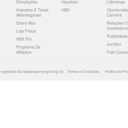
Devoluções
Hypebae
Liderança
Impostos E Taxas
HBX
Oportunida
Alfandegárias
Carreira
Sobre Nós
Relações 
Investidore
Loja Física
Publicidade
HBX Pro
Jurídico
Programa De
Afiliados
Fale Conos
registrada da Hypebeast Hong Kong Ltd.
Termos e Condições
Política de Pr