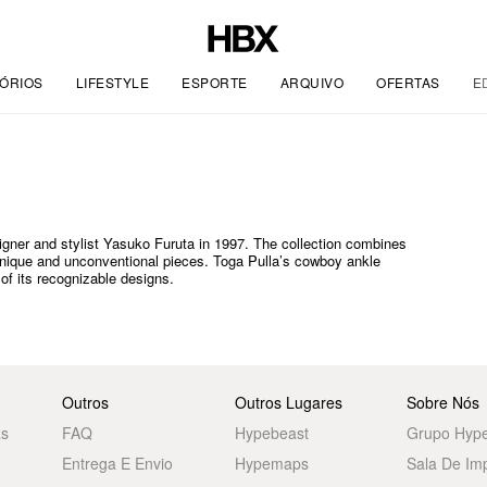
ÓRIOS
LIFESTYLE
ESPORTE
ARQUIVO
OFERTAS
E
igner and stylist Yasuko Furuta in 1997. The collection combines
unique and unconventional pieces. Toga Pulla’s cowboy ankle
of its recognizable designs.
Outros
Outros Lugares
Sobre Nós
as
FAQ
Hypebeast
Grupo Hyp
Entrega E Envio
Hypemaps
Sala De Im