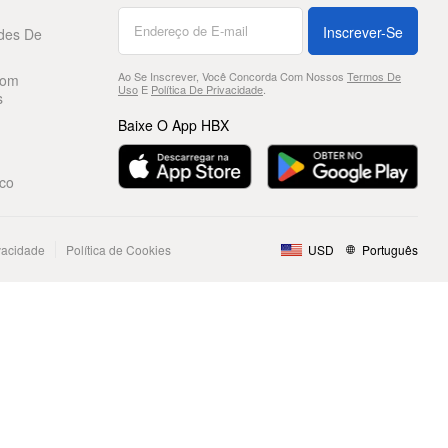
Inscrever-Se
des De
Ao Se Inscrever, Você Concorda Com Nossos
Termos De
Com
Uso
E
Política De Privacidade
.
s
Baixe O App HBX
co
ivacidade
Política de Cookies
USD
Português