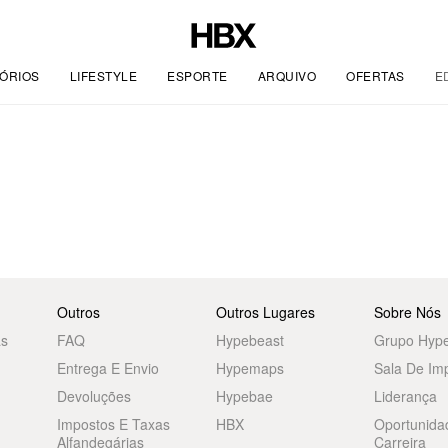
ÓRIOS
LIFESTYLE
ESPORTE
ARQUIVO
OFERTAS
E
Outros
Outros Lugares
Sobre Nós
as
FAQ
Hypebeast
Grupo Hyp
Entrega E Envio
Hypemaps
Sala De Im
Devoluções
Hypebae
Liderança
Impostos E Taxas
HBX
Oportunida
Alfandegárias
Carreira