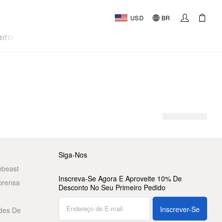
USD
BR
DITORIAL
Siga-Nos
ebeast
Inscreva-Se Agora E Aproveite 10% De
prensa
Desconto No Seu Primeiro Pedido
Inscrever-Se
des De