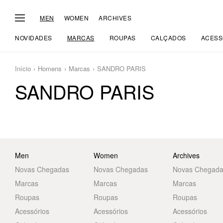
MEN
WOMEN
ARCHIVES
NOVIDADES
MARCAS
ROUPAS
CALÇADOS
ACESS
Início
Homens
Marcas
SANDRO PARIS
SANDRO PARIS
Men
Women
Archives
Novas Chegadas
Novas Chegadas
Novas Chegad
Marcas
Marcas
Marcas
Roupas
Roupas
Roupas
Acessórios
Acessórios
Acessórios