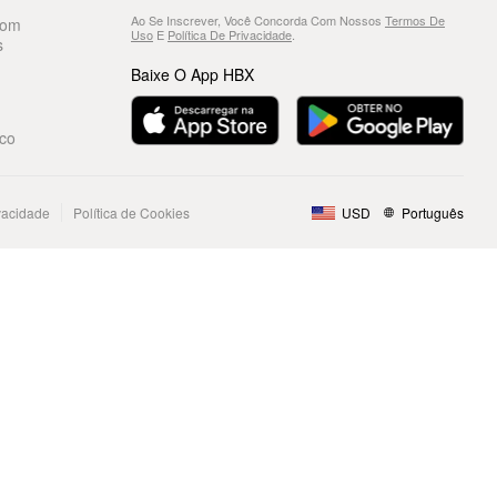
Ao Se Inscrever, Você Concorda Com Nossos
Termos De
Com
Uso
E
Política De Privacidade
.
s
Baixe O App HBX
co
ivacidade
Política de Cookies
USD
Português