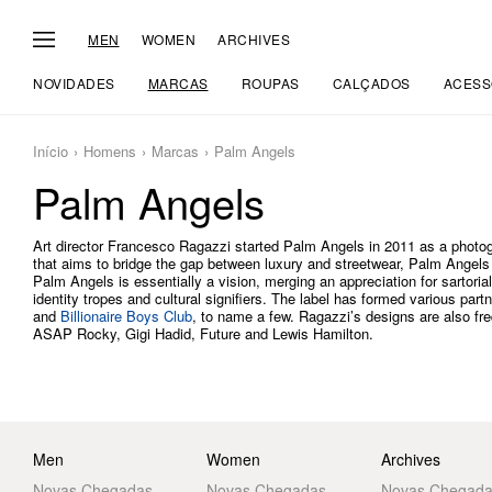
MEN
WOMEN
ARCHIVES
NOVIDADES
MARCAS
ROUPAS
CALÇADOS
ACESS
Início
Homens
Marcas
Palm Angels
Palm Angels
Art director Francesco Ragazzi started Palm Angels in 2011 as a photog
that aims to bridge the gap between luxury and streetwear, Palm Angels
Palm Angels is essentially a vision, merging an appreciation for sartorial 
identity tropes and cultural signifiers. The label has formed various par
and
Billionaire Boys Club
, to name a few. Ragazzi’s designs are also fre
ASAP Rocky, Gigi Hadid, Future and Lewis Hamilton.
Men
Women
Archives
Novas Chegadas
Novas Chegadas
Novas Chegad