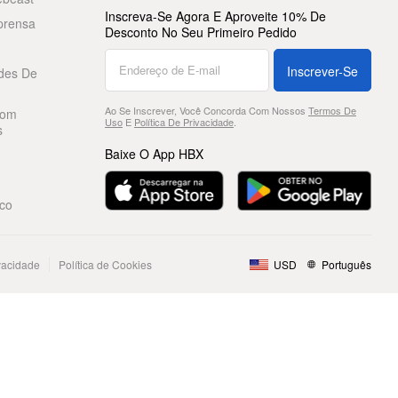
Inscreva-Se Agora E Aproveite 10% De
prensa
Desconto No Seu Primeiro Pedido
Inscrever-Se
des De
Ao Se Inscrever, Você Concorda Com Nossos
Termos De
Com
Uso
E
Política De Privacidade
.
s
Baixe O App HBX
co
ivacidade
Política de Cookies
USD
Português