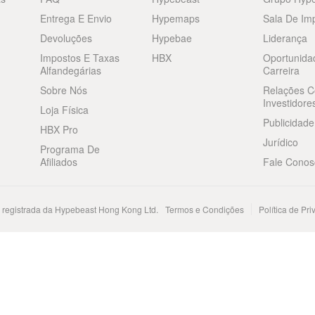
Entrega E Envio
Hypemaps
Sala De Im
Devoluções
Hypebae
Liderança
Impostos E Taxas
HBX
Oportunida
Alfandegárias
Carreira
Sobre Nós
Relações 
Investidore
Loja Física
Publicidade
HBX Pro
Jurídico
Programa De
Afiliados
Fale Conos
registrada da Hypebeast Hong Kong Ltd.
Termos e Condições
Política de Pr