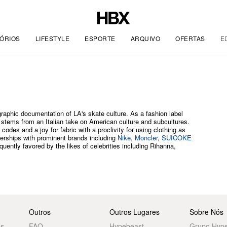
ÓRIOS
LIFESTYLE
ESPORTE
ARQUIVO
OFERTAS
E
raphic documentation of LA's skate culture. As a fashion label
 stems from an Italian take on American culture and subcultures.
codes and a joy for fabric with a proclivity for using clothing as
tnerships with prominent brands including
Nike
,
Moncler
,
SUICOKE
quently favored by the likes of celebrities including Rihanna,
Outros
Outros Lugares
Sobre Nós
as
FAQ
Hypebeast
Grupo Hyp