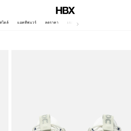
สไตล์
แอคทีฟแวร์
ลดราคา
เจอร์นัล