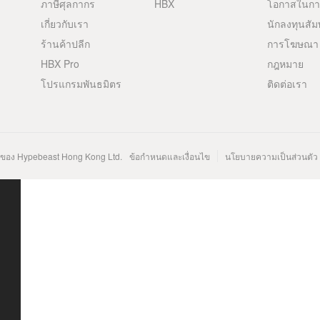
ภาษีศุลกากร
HBX
โอกาสในก
เกี่ยวกับเรา
นักลงทุนสัม
ร้านค้าปลีก
การโฆษณา
HBX Pro
กฎหมาย
โปรแกรมพันธมิตร
ติดต่อเรา
นของ Hypebeast Hong Kong Ltd.
ข้อกำหนดและเงื่อนไข
นโยบายความเป็นส่วนตัว