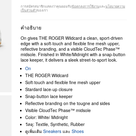
การสมัครสมาชิกแสดงว่าคุณยอมรับ
ข้อตกลงการใช้งาน
และ
นโยบายความ
เป็นส่วนตัว
ของเรา
คำอธิบาย
On gives THE ROGER Wildcard a clean, sport-driven
edge with a soft-touch and flexible fine mesh upper,
reflective branding, and a visible CloudTec Phase™
midsole. Finished in White/Midnight with a snap-button
lace keeper, it delivers a sleek street-to-sport look.
On
THE ROGER Wildcard
Soft-touch and flexible fine mesh upper
Stardard lace-up closure
Snap-button lace keeper
Reflective branding on the tougne and sides
Visible CloudTec Phase™ midsole
Color: White/ Midnight
วัสดุ: Textile, Synthetic, Rubber
ดูเพิ่มเติม
Sneakers
และ
Shoes