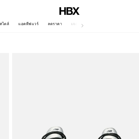
สไตล์
แอคทีฟแวร์
ลดราคา
เจอร์นัล