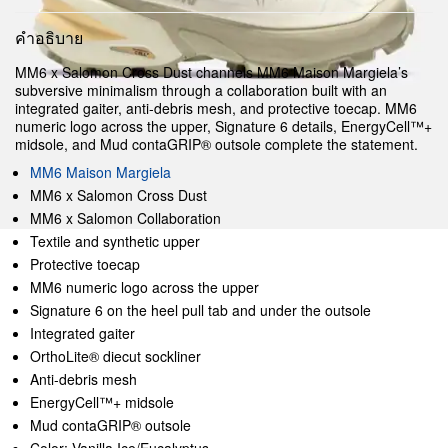
คำอธิบาย
MM6 x Salomon Cross Dust channels MM6 Maison Margiela’s
subversive minimalism through a collaboration built with an
integrated gaiter, anti-debris mesh, and protective toecap. MM6
numeric logo across the upper, Signature 6 details, EnergyCell™+
midsole, and Mud contaGRIP® outsole complete the statement.
MM6 Maison Margiela
MM6 x Salomon Cross Dust
MM6 x Salomon Collaboration
Textile and synthetic upper
Protective toecap
MM6 numeric logo across the upper
Signature 6 on the heel pull tab and under the outsole
Integrated gaiter
OrthoLite® diecut sockliner
Anti-debris mesh
EnergyCell™+ midsole
Mud contaGRIP® outsole