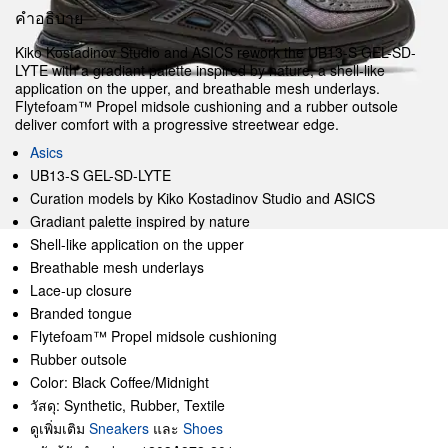
คำอธิบาย
Kiko Kostadinov Studio and ASICS rework the UB13-S GEL-SD-
LYTE with a gradiant palette inspired by nature, a shell-like
application on the upper, and breathable mesh underlays.
Flytefoam™ Propel midsole cushioning and a rubber outsole
deliver comfort with a progressive streetwear edge.
Asics
UB13-S GEL-SD-LYTE
Curation models by Kiko Kostadinov Studio and ASICS
Gradiant palette inspired by nature
Shell-like application on the upper
Breathable mesh underlays
Lace-up closure
Branded tongue
Flytefoam™ Propel midsole cushioning
Rubber outsole
Color: Black Coffee/Midnight
วัสดุ: Synthetic, Rubber, Textile
ดูเพิ่มเติม
Sneakers
และ
Shoes