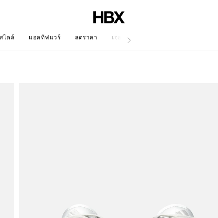
สไตล์
แอคทีฟแวร์
ลดราคา
เจอร์นัล