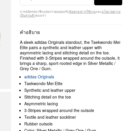
การสมัครสมาชิกแสดงว่าคุณยอมรับ
ข้อตกลงการใช้งาน
และ
นโยบายความ
เป็นส่วนตัว
ของเรา
คำอธิบาย
A sleek adidas Originals standout, the Taekwondo Mei
Elite pairs a synthetic and leather upper with
asymmetric lacing and stitching detail on the toe.
Finished with 3-Stripes wrapped around the outsole, it
brings a sharp, sport-rooted edge in Silver Metallic /
Grey One / Gum.
adidas Originals
Taekwondo Mei Elite
Synthetic and leather upper
Stitching detail on the toe
Asymmetric lacing
3-Stripes wrapped around the outsole
Textile and leather sockliner
Rubber outsole
Color: Silver Metallic / Grey One / Gum