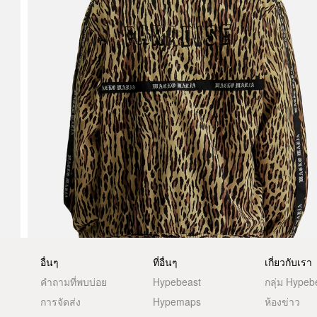
อื่นๆ
ที่อื่นๆ
เกี่ยวกับเรา
คำถามที่พบบ่อย
Hypebeast
กลุ่ม Hypeb
การจัดส่ง
Hypemaps
ห้องข่าว