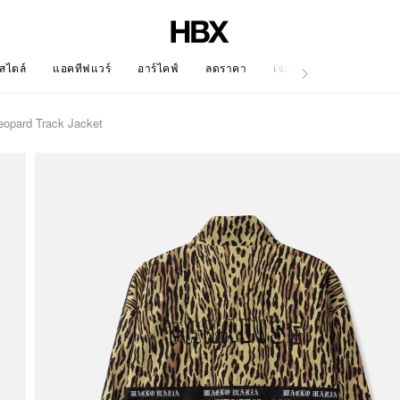
สไตล์
แอคทีฟแวร์
อาร์ไคฟ์
ลดราคา
เจอร์นัล
opard Track Jacket