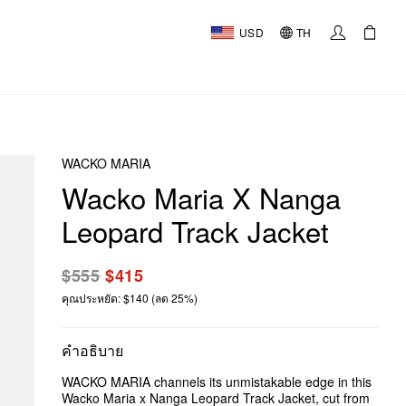
USD
TH
WACKO MARIA
Wacko Maria X Nanga
Leopard Track Jacket
$555
$415
คุณประหยัด: $140 (ลด 25%)
คำอธิบาย
WACKO MARIA channels its unmistakable edge in this
Wacko Maria x Nanga Leopard Track Jacket, cut from