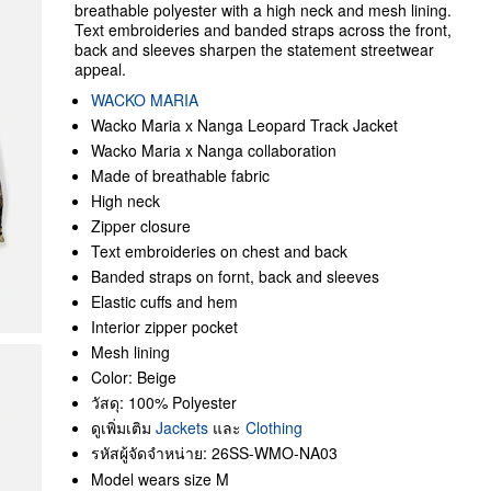
breathable polyester with a high neck and mesh lining.
Text embroideries and banded straps across the front,
back and sleeves sharpen the statement streetwear
appeal.
WACKO MARIA
Wacko Maria x Nanga Leopard Track Jacket
Wacko Maria x Nanga collaboration
Made of breathable fabric
High neck
Zipper closure
Text embroideries on chest and back
Banded straps on fornt, back and sleeves
Elastic cuffs and hem
Interior zipper pocket
Mesh lining
Color: Beige
วัสดุ: 100% Polyester
ดูเพิ่มเติม
Jackets
และ
Clothing
รหัสผู้จัดจำหน่าย: 26SS-WMO-NA03
Model wears size M