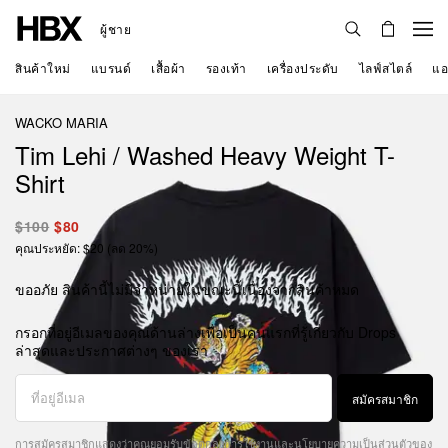
ผู้ชาย
สินค้าใหม่
แบรนด์
เสื้อผ้า
รองเท้า
เครื่องประดับ
ไลฟ์สไตล์
แอ
WACKO MARIA
Tim Lehi / Washed Heavy Weight T-
Shirt
$100
$80
คุณประหยัด: $20 (ลด 20%)
ขออภัย สินค้านี้ไม่มีจำหน่ายในขณะนี้เนื่องจากสินค้าหมด
กรอกที่อยู่อีเมลของคุณด้านล่างเพื่อเป็นคนแรกที่รู้เกี่ยวกับ Drops
ล่าสุดและประกาศต่างๆ ของเรา
สมัครสมาชิก
การสมัครสมาชิกแสดงว่าคุณยอมรับ
ข้อตกลงการใช้งาน
และ
นโยบายความเป็นส่วนตัว
ของ