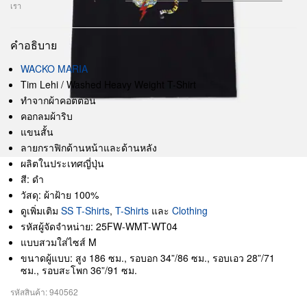
เรา
คำอธิบาย
WACKO MARIA
Tim Lehi / Washed Heavy Weight T-Shirt
ทำจากผ้าคอตตอน
คอกลมผ้าริบ
แขนสั้น
ลายกราฟิกด้านหน้าและด้านหลัง
ผลิตในประเทศญี่ปุ่น
สี: ดำ
วัสดุ: ผ้าฝ้าย 100%
ดูเพิ่มเติม
SS T-Shirts
,
T-Shirts
และ
Clothing
รหัสผู้จัดจำหน่าย: 25FW-WMT-WT04
แบบสวมใส่ไซส์ M
ขนาดผู้แบบ: สูง 186 ซม., รอบอก 34”/86 ซม., รอบเอว 28”/71
ซม., รอบสะโพก 36”/91 ซม.
รหัสสินค้า: 940562