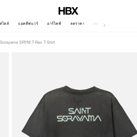
สไตล์
แอคทีฟแวร์
อาร์ไคฟ์
ลดราคา
เจอร์นัล
Sorayama SRYM T-Rex T-Shirt