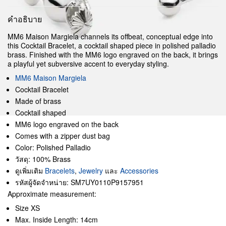
คำอธิบาย
MM6 Maison Margiela channels its offbeat, conceptual edge into
this Cocktail Bracelet, a cocktail shaped piece in polished palladio
brass. Finished with the MM6 logo engraved on the back, it brings
a playful yet subversive accent to everyday styling.
MM6 Maison Margiela
Cocktail Bracelet
Made of brass
Cocktail shaped
MM6 logo engraved on the back
Comes with a zipper dust bag
Color: Polished Palladio
วัสดุ: 100% Brass
ดูเพิ่มเติม
Bracelets
,
Jewelry
และ
Accessories
รหัสผู้จัดจำหน่าย: SM7UY0110P9157951
Approximate measurement:
Size XS
Max. Inside Length: 14cm