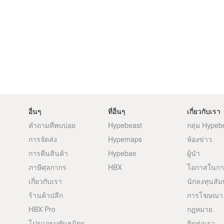
อื่นๆ
ที่อื่นๆ
เกี่ยวกับเรา
คำถามที่พบบ่อย
Hypebeast
กลุ่ม Hypeb
การจัดส่ง
Hypemaps
ห้องข่าว
การคืนสินค้า
Hypebae
ผู้นำ
ภาษีศุลกากร
HBX
โอกาสในก
เกี่ยวกับเรา
นักลงทุนสัม
ร้านค้าปลีก
การโฆษณา
HBX Pro
กฎหมาย
โปรแกรมพันธมิตร
ติดต่อเรา