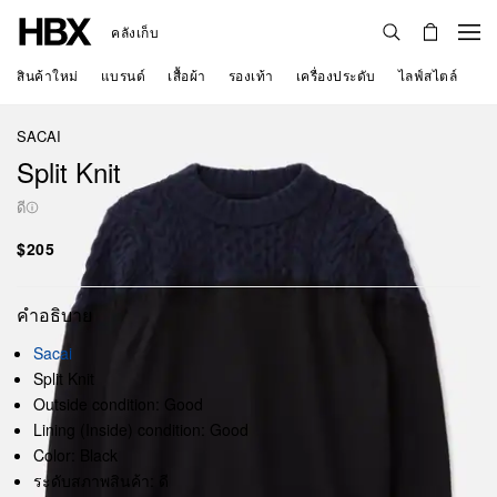
คลังเก็บ
สินค้าใหม่
แบรนด์
เสื้อผ้า
รองเท้า
เครื่องประดับ
ไลฟ์สไตล์
SACAI
Split Knit
ดี
$205
คำอธิบาย
Sacai
Split Knit
Outside condition: Good
Lining (Inside) condition: Good
Color: Black
ระดับสภาพสินค้า: ดี