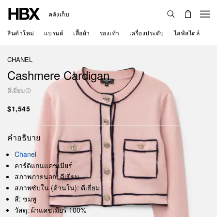
คลังเก็บ
สินค้าใหม่
แบรนด์
เสื้อผ้า
รองเท้า
เครื่องประดับ
ไลฟ์สไตล์
CHANEL
Cashmere Cardigan
ดีเยี่ยม
$1,545
คำอธิบาย
Chanel
คาร์ดิแกนแคชเมียร์
สภาพภายนอก: ดีเยี่ยม
สภาพซับใน (ด้านใน): ดีเยี่ยม
สี: ชมพู
วัสดุ: ผ้าแคชเมียร์ 100%